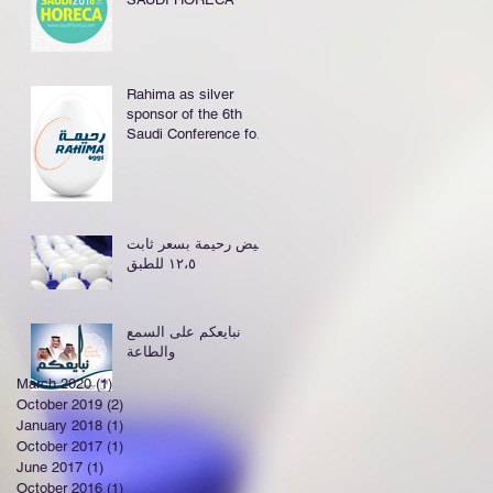
Rahima as silver
sponsor of the 6th
Saudi Conference for
Food & Nutrition
بيض رحيمة بسعر ثابت
١٢،٥ للطبق
نبايعكم على السمع
والطاعة
March 2020
(1)
1 post
October 2019
(2)
2 posts
January 2018
(1)
1 post
October 2017
(1)
1 post
June 2017
(1)
1 post
October 2016
(1)
1 post