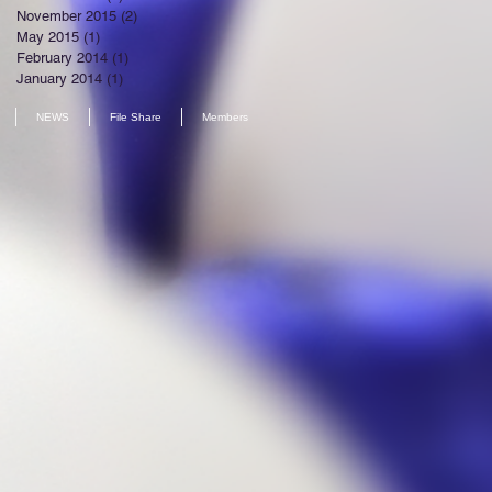
November 2015
(2)
2 posts
May 2015
(1)
1 post
February 2014
(1)
1 post
January 2014
(1)
1 post
NEWS
File Share
Members