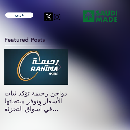
عربي
Featured Posts
دواجن رحيمة تشارك
دواجن رحيمة تؤكد ثبات
كراعي ماسي لفعاليات
الأسعار وتوفر منتجاتها
يوم الأغذية العالمي ٣٩
في أسواق التجزئة
بالدمام
والهايبرماركت